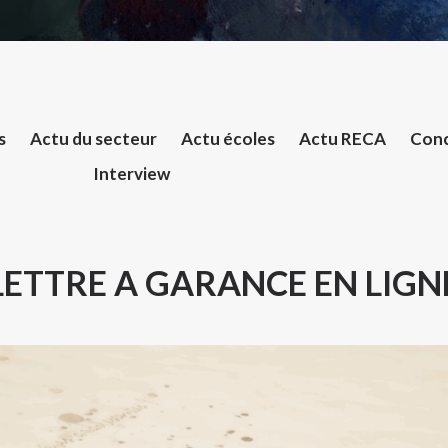
s
Actu du secteur
Actu écoles
Actu RECA
Conc
Interview
LETTRE A GARANCE EN LIGN